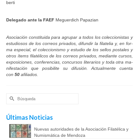
ber­ti
De­le­ga­do an­te la FAEF
Me­guer­dich Pa­pa­zian
Aso­cia­ción cons­ti­tui­da pa­ra agru­par a to­dos los co­lec­cio­nis­tas y
es­tu­dio­sos de los co­rreos pri­va­dos, di­fun­dir la fi­la­te­lia y, en for­
ma es­pe­cial, el co­lec­cio­nis­mo y es­tu­dio de los se­llos pos­ta­les y
otros ítems fi­la­té­li­cos de los co­rreos pri­va­dos, me­dian­te cur­sos,
ex­po­si­cio­nes, con­fe­ren­cias, con­cur­sos li­te­ra­rios y to­da otra ma­
ni­fes­ta­ción que po­si­bi­li­te su di­fu­sión. Actualmente cuenta
con
50
afiliados.
Buscar
por:
Últimas Noticias
Nuevas autoridades de la Asociación Filatélica y
Numismática de Mendoza