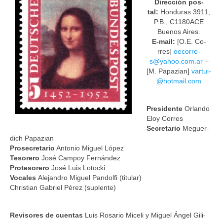
Di­rec­ción pos­
tal:
Honduras 3911,
P.B.; C1180ACE
Bue­nos Ai­res.
E-mail:
[O.E. Co­
rres]
oeco­rre­
s@yahoo­.co­m.ar
–
[M. Pa­pa­zian]
var­tui­
@hot­mail­.com
Pre­si­den­te
Or­lan­do
Eloy Co­rres
Se­cre­ta­rio
Me­guer­
dich Pa­pa­zian
Pro­se­cre­ta­rio
An­to­nio Mi­guel Ló­pez
Te­so­re­ro
José Campoy Fernández
Pro­te­so­re­ro
Jo­sé Luis Lo­toc­ki
Vo­ca­les
Ale­jan­dro Mi­guel Pan­dol­fi (ti­tu­lar)
Ch­ris­tian Ga­briel Pé­rez (su­plen­te)
Re­vi­so­res de cuen­tas
Luis Ro­sa­rio Mi­ce­li y Mi­guel Án­gel Gi­li­