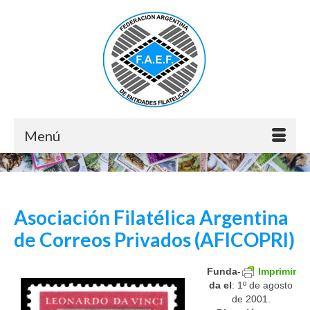
Menú
Asociación Filatélica Argentina
de Correos Privados (AFI­CO­PRI)
Fun­da­
Imprimir
da el
: 1º de agos­to
de 2001.