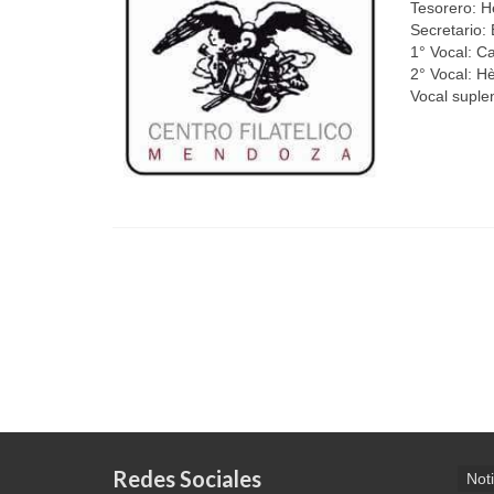
Tesorero: H
Secretario:
1° Vocal: C
2° Vocal: H
Vocal suple
Redes Sociales
Noti