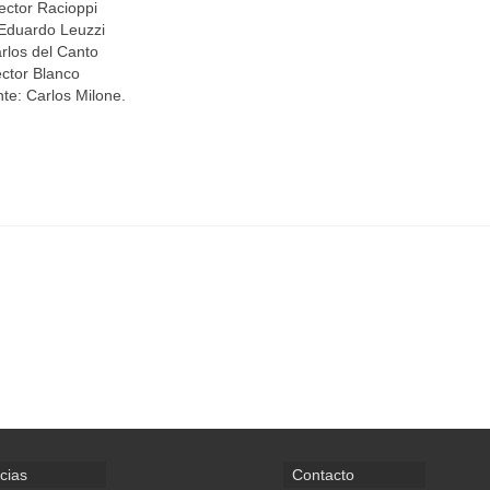
ector Racioppi
 Eduardo Leuzzi
arlos del Canto
èctor Blanco
nte: Carlos Milone.
cias
Contacto