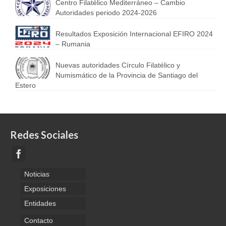
Centro Filatélico Mediterráneo – Cambio
Autoridades periodo 2024-2026
Resultados Exposición Internacional EFIRO 2024
– Rumania
Nuevas autoridades Círculo Filatélico y
Numismático de la Provincia de Santiago del
Estero
Redes Sociales
Noticias
Exposiciones
Entidades
Contacto