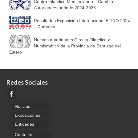
Centro Filatélico Mediterráneo – Cambio
Autoridades periodo 2024-2026
Resultados Exposición Internacional EFIRO 2024
– Rumania
Nuevas autoridades Círculo Filatélico y
Numismático de la Provincia de Santiago del
Estero
Redes Sociales
Noticias
Exposiciones
Entidades
Contacto