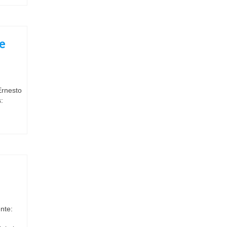
e
Ernesto
:
nte: