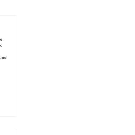
e:
o:
niel