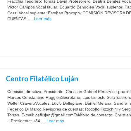
Fracchia Tesorero: Tomás David Protesorero: Beatriz Benitez Vocal 
Víctor Campos Vocal titular: Eduardo Bengolea Vocal suplente: Pa
Cozzi Vocal suplente: Esteban Prokopiw COMISIÓN REVISORA D
CUENTAS: …
Leer más
Centro Filatélico Luján
Comisión directiva: Presidente: Christian Gabriel PérezVice-presid
Marcos Constantino RuggieriSecretario: Luis Ernesto SolaTesorero
Walter CraveroVocales: Lucio Dellepiane, Daniel Meiana, Sandra I
Federico Di Marco.Revisores de cuentas: Rodolfo Pizzichini y Serg
Torres. E-mail: cefilujan@gmail.comTeléfono de contacto: Christia
– Presidente: +54 …
Leer más