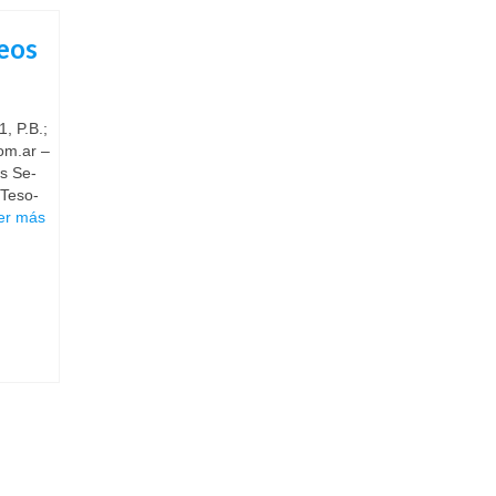
reos
1, P.B.;
o­m.ar –
es Se­
 Te­so­
er más