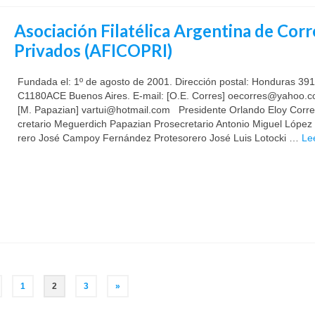
Asociación Filatélica Argentina de Cor
Privados (AFI­CO­PRI)
Fun­da­da el: 1º de agos­to de 2001. Di­rec­ción pos­tal: Honduras 391
C1180ACE Bue­nos Ai­res. E-mail: [O.E. Co­rres] oeco­rre­s@yahoo­.c
[M. Pa­pa­zian] var­tui­@hot­mail­.com Pre­si­den­te Or­lan­do Eloy Co­rr
cre­ta­rio Me­guer­dich Pa­pa­zian Pro­se­cre­ta­rio An­to­nio Mi­guel Ló­pez
re­ro José Campoy Fernández Pro­te­so­re­ro Jo­sé Luis Lo­toc­ki …
Le
1
2
3
»