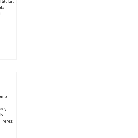
titular:
blo
E
ente:
:
sa y
io
n Pérez