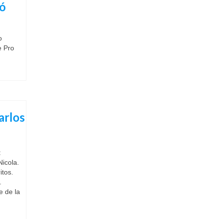
gó
o
e Pro
arlos
:
Nicola.
itos.
.
e de la