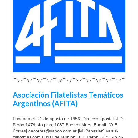
Asociación Filatelistas Temáticos
Argentinos (AFI­TA)
Fundada el: 21 de agosto de 1956. Dirección pos­tal: J.D.
Pe­rón 1479, 4o pi­so; 1037 Bue­nos Ai­res. E-mail: [O.E.
Co­rres] oeco­rre­s@yahoo­.co­m.ar [M. Pa­pa­zian] var­tui­
@hotmail­.com Lu­gar de reu­nión: J.D. Pe­rón 1479, 4o pi­