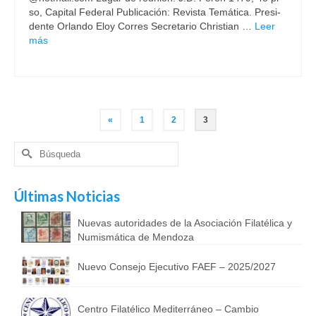
so, Ca­pi­tal Fe­de­ral Pu­bli­ca­ción: Re­vis­ta Te­má­ti­ca. Pre­si­
den­te Or­lan­do Eloy Co­rres Se­cre­ta­rio Ch­ris­tian …
Leer
más
«
1
2
3
Buscar
por:
Últimas Noticias
Nuevas autoridades de la Asociación Filatélica y
Numismática de Mendoza
Nuevo Consejo Ejecutivo FAEF – 2025/2027
Centro Filatélico Mediterráneo – Cambio